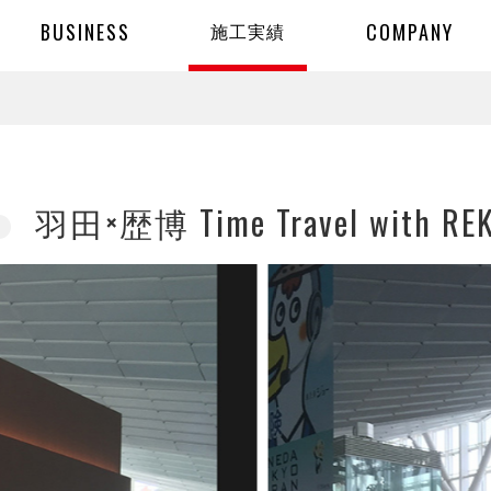
施
工
実
績
羽田×歴博 Time Travel with RE