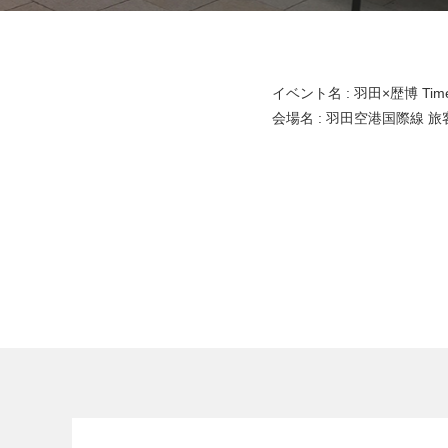
イベント名 : 羽田×歴博 Time T
会場名 : 羽田空港国際線 